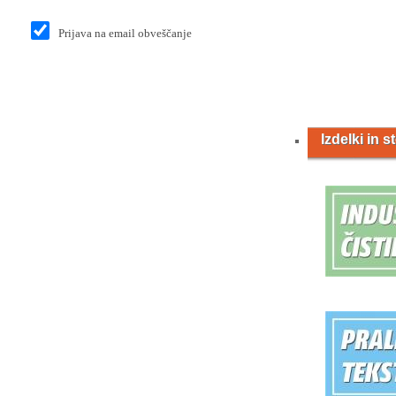
Prijava na email obveščanje
Izdelki in s