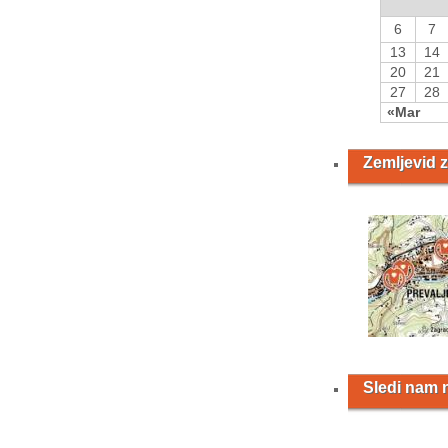
6
7
13
14
20
21
27
28
«Mar
Zemljevid z
Sledi nam 