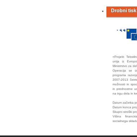
Drobni tisk
»Projekt Tekstil
unija iz Evrop
Ministrstvo za de
Operacija se i
programa razvoj
2007-2013 četrte
možnosti in spod
in prednostne u
na trgu dela in kr
Datum začetka pr
Datum konca pro
Skupni stroški pr
Višina financi
socialnega sklad